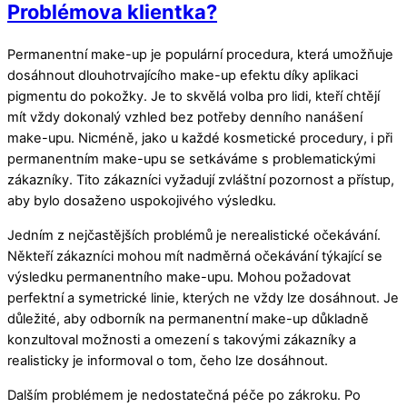
Problémova klientka?
Permanentní make-up je populární procedura, která umožňuje
dosáhnout dlouhotrvajícího make-up efektu díky aplikaci
pigmentu do pokožky. Je to skvělá volba pro lidi, kteří chtějí
mít vždy dokonalý vzhled bez potřeby denního nanášení
make-upu. Nicméně, jako u každé kosmetické procedury, i při
permanentním make-upu se setkáváme s problematickými
zákazníky. Tito zákazníci vyžadují zvláštní pozornost a přístup,
aby bylo dosaženo uspokojivého výsledku.
Jedním z nejčastějších problémů je nerealistické očekávání.
Někteří zákazníci mohou mít nadměrná očekávání týkající se
výsledku permanentního make-upu. Mohou požadovat
perfektní a symetrické linie, kterých ne vždy lze dosáhnout. Je
důležité, aby odborník na permanentní make-up důkladně
konzultoval možnosti a omezení s takovými zákazníky a
realisticky je informoval o tom, čeho lze dosáhnout.
Dalším problémem je nedostatečná péče po zákroku. Po