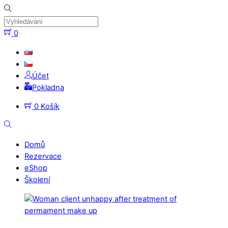
Přeskočit
na
obsah
0
Nabídka
Účet
Pokladna
0
Košík
Vyhledávání
Domů
Rezervace
eShop
Školení
Zavřít
nabídku