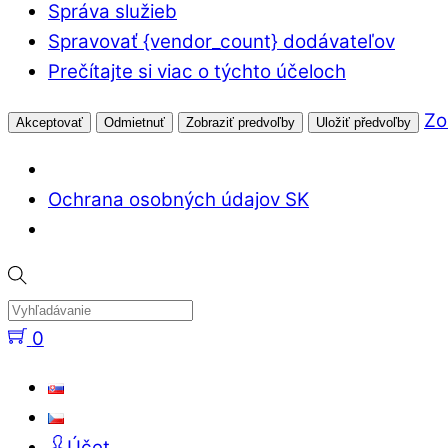
Správa služieb
Spravovať {vendor_count} dodávateľov
Prečítajte si viac o týchto účeloch
Zo
Akceptovať
Odmietnuť
Zobraziť predvoľby
Uložiť předvoľby
Ochrana osobných údajov SK
Prejsť
na
obsah
0
Ponuka
Účet