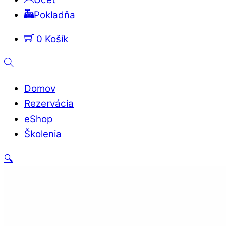
Pokladňa
0
Košík
Vyhľadávanie
Domov
Rezervácia
eShop
Školenia
Zatvoriť
🔍
ponuku