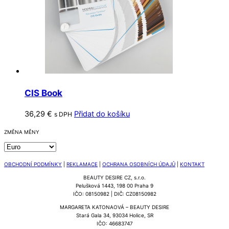
CIS Book
36,29
€
Přidat do košíku
s DPH
ZMĚNA MĚNY
OBCHODNÍ PODMÍNKY
|
REKLAMACE
|
OCHRANA OSOBNÍCH ÚDAJŮ
|
KONTAKT
BEAUTY DESIRE CZ, s.r.o.
Pelušková 1443, 198 00 Praha 9
IČO: 08150982 | DIČ: CZ08150982
MARGARETA KATONAOVÁ – BEAUTY DESIRE
Stará Gala 34, 93034 Holice, SR
IČO: 46683747