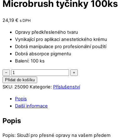
Microbrush tyčinky 100ks
24,19
€
s DPH
Opravy předkřesleného tvaru
Vynikající pro aplikaci anestetického krému
Dobrá manipulace pro profesionální použití
Dobrá absorpce pigmentu
Balení: 100 ks
Microbrush
−
+
tyčinky
Přidat do košíku
100ks
SKU:
25090
Kategorie:
Příslušenství
množství
Popis
Další informace
Popis
Popis: Slouží pro přesné opravy na vašem předem