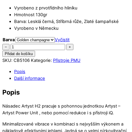
Vyrobeno z prvotřídního hliníku
Hmotnost 130gr
Barva: Lesklá černá, Stříbrná růže, Zlaté šampaňské
Vyrobeno v Německu
Barva
Vyčistit
Artyst
−
+
H2
Přidat do košíku
Tetovací
SKU:
CB5106
Kategorie:
Přistroje PMU
pero
Popis
(bez
Další informace
pohonné
jednotky)
Popis
množství
Násadec Artyst H2 pracuje s pohonnou jednotkou Artyst –
Artyst Power Unit , nebo pomocí redukce i s přístroji iQ.
Minimalizované vibrace v kombinaci s nejvyšším výkonem a
nákladově efektivními jehlami. Jedná se o velmi nízkovibrační,