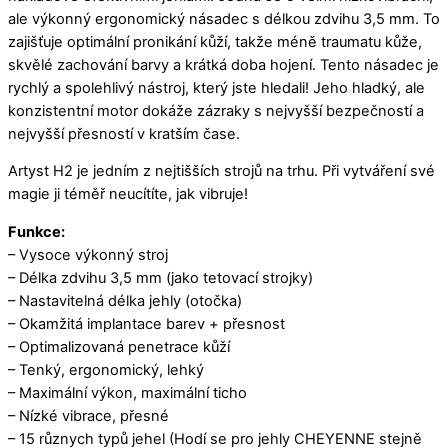
ale výkonný ergonomický násadec s délkou zdvihu 3,5 mm. To
zajišťuje optimální pronikání kůží, takže méně traumatu kůže,
skvělé zachování barvy a krátká doba hojení. Tento násadec je
rychlý a spolehlivý nástroj, který jste hledali! Jeho hladký, ale
konzistentní motor dokáže zázraky s nejvyšší bezpečností a
nejvyšší přesností v kratším čase.
Artyst H2 je jedním z nejtišších strojů na trhu. Při vytváření své
magie ji téměř neucítíte, jak vibruje!
Funkce:
– Vysoce výkonný stroj
– Délka zdvihu 3,5 mm (jako tetovací strojky)
– Nastavitelná délka jehly (otočka)
– Okamžitá implantace barev + přesnost
– Optimalizovaná penetrace kůží
– Tenký, ergonomický, lehký
– Maximální výkon, maximální ticho
– Nízké vibrace, přesné
– 15 různych typů jehel (Hodí se pro jehly CHEYENNE stejně